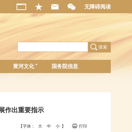
无障碍阅读
搜索
黄河文化
国务院信息
展作出重要指示
【字体：
大
中
小
】
打印