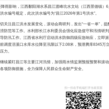
受降雨影响，江西鄱阳湖水系昌江渡峰坑水文站（江西景德镇）6月3
洪水编号规定，此次洪水编号为“昌江2026年第1号洪水”。
切关注昌江洪水发展变化，滚动会商研判，发出“一省一单”，
涝防范等工作。水利部长江水利委员会强化应急值守和汛情研判
导防汛工作。江西省水利厅启动洪水防御四级应急响应，立即派
前调度浯溪口水库水位降至汛限以下2.08米，预泄腾库8345万
压力。
继续紧盯昌江等主要江河汛情，加强雨水情监测预报预警和滚动
各项防御措施，全力保障人民群众生命财产安全。
扫一扫在手机端打开当前页面