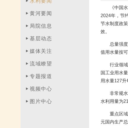
水利要闻
《中国水
黄河要闻
2024年，
节水制度政策
局院信息
效。
基层动态
总量强度
媒体关注
值用水量按可比
流域瞭望
行业领域
国工业用水量
专题报道
用水量127
视频中心
非常规水
图片中心
水利用量为21
重点区域
元国内生产总值