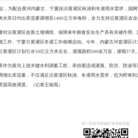
4日起，为配合黄河内蒙古、宁夏段沿黄灌区秋浇和冬灌用水需求，国
峡水库日均出库流量调增至1400立方米每秒，全力支持沿黄灌区农
灌对沿黄灌区改善土壤墒情、保障来年粮食安全生产具有关键作用。
浇工作、宁夏引黄灌区冬灌工作相继启动。今年，内蒙古河套灌区计划完
引黄灌区计划引水10亿立方米左右，灌溉面积500余万亩，灌期37天
库作为黄河上游关键水利调蓄工程，承担着流域灌溉、防洪、防凌等
调增出库流量，不仅满足沿黄灌区秋浇、冬灌用水需求，也为即将到
资源高效调度。（记者王铭禹）
扫一扫在手机端打开当前页面