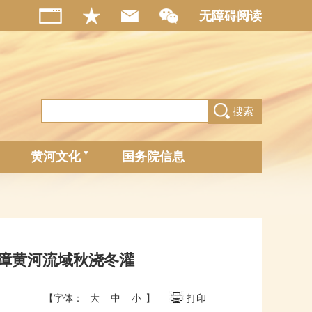
无障碍阅读
搜索
黄河文化
国务院信息
障黄河流域秋浇冬灌
【字体：
大
中
小
】
打印