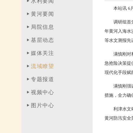
水利要闻
本站讯 
黄河要闻
调研组首
局院信息
年黄河入海水
基层动态
等水文测报先
媒体关注
满慎刚对
急抢险决策提
流域瞭望
现代化手段赋
专题报道
满慎刚强
视频中心
措施，全力确
图片中心
利津水文
黄河防汛安全