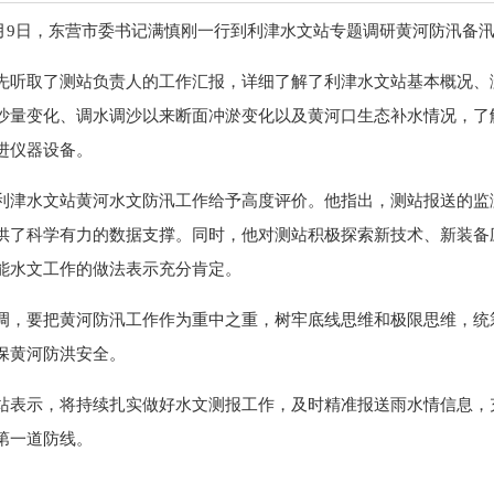
6月9日，东营市委书记满慎刚一行到利津水文站专题调研黄河防汛备
先听取了测站负责人的工作汇报，详细了解了利津水文站基本概况、
沙量变化、调水调沙以来断面冲淤变化以及黄河口生态补水情况，了
进仪器设备。
利津水文站黄河水文防汛工作给予高度评价。他指出，测站报送的监
供了科学有力的数据支撑。同时，他对测站积极探索新技术、新装备
能水文工作的做法表示充分肯定。
调，要把黄河防汛工作作为重中之重，树牢底线思维和极限思维，统
保黄河防洪安全。
站表示，将持续扎实做好水文测报工作，及时精准报送雨水情信息，充
第一道防线。