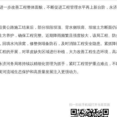
为进一步改善工程整体面貌，不断促进工程管理水平再上新台阶，永
沿黄公路施工结束后，部分坝段坝顶、背水侧坝肩、坝坡土方断面仍
土方养护，确保工程完整。近期降雨频繁且强度较大，该局工程、防
，回填水沟浪窝，修整倒塌备防石，及时消除工程安全隐患。紧抓降雨
工程的开展，对草皮缺失区域进行补植，大力改善工程生态环境，高
永济河务局将持续以精细化管理为抓手，紧盯工程管护重点难点，不
黄河流域生态保护和高质量发展注入更强动力。
扫一扫在手机端打开当前页面