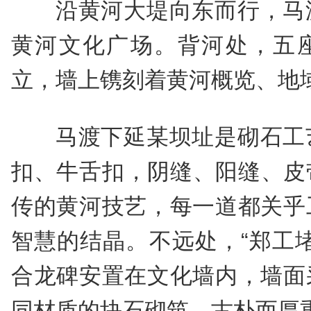
沿黄河大堤向东而行，马
黄河文化广场。背河处，五
立，墙上镌刻着黄河概览、地
马渡下延某坝址是砌石工
扣、牛舌扣，阴缝、阳缝、皮
传的黄河技艺，每一道都关乎
智慧的结晶。不远处，“郑工
合龙碑安置在文化墙内，墙面
同材质的块石砌筑，古朴而厚