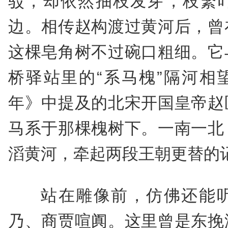
驳，却依然抽枝发芽，枝繁
边。相传赵构渡过黄河后，曾
这棵皂角树不过碗口粗细。它
桥驿站里的“系马槐”隔河相
年》中提及的北宋开国皇帝赵
马系于那棵槐树下。一南一北
滔黄河，牵起两段王朝更替的
站在雕像前，仿佛还能
乃、商贾喧阗。这里曾是东挽