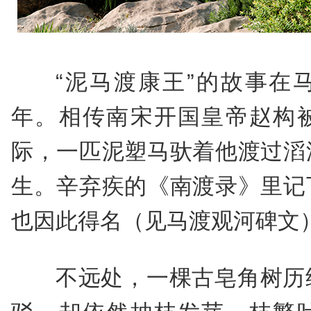
“泥马渡康王”的故事在
年。相传南宋开国皇帝赵构
际，一匹泥塑马驮着他渡过滔
生。辛弃疾的《南渡录》里记
也因此得名（见马渡观河碑文
不远处，一棵古皂角树历