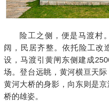
险工之侧，便是马渡村
阔，民居齐整。依托险工改
设，马渡引黄闸东侧建成25
场。登台远眺，黄河横亘天际
黄河大桥的身影，向东则是京
桥的雄姿。